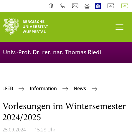
Toogl
Univ.-Prof. Dr. rer. nat. Thomas Riedl
LFEB
Information
News
Vorlesungen im Wintersemester
2024/2025
25.09.2024
|
15:28 Uhr