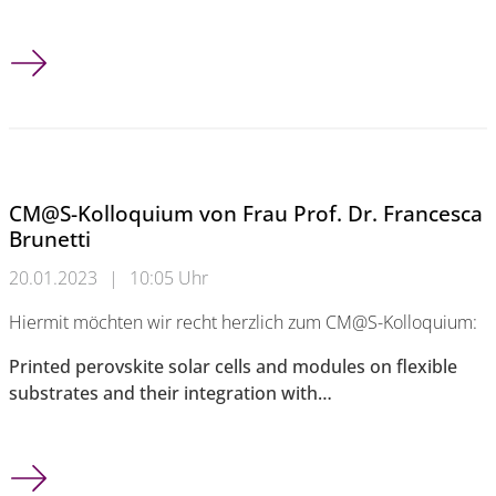
Neue Wege für Forschung und ERASMUS+
CM@S-Kolloquium von Frau Prof. Dr. Francesca
Brunetti
20.01.2023
|
10:05 Uhr
Hiermit möchten wir recht herzlich zum CM@S-Kolloquium:
Printed perovskite solar cells and modules on flexible
substrates and their integration with…
CM@S-Kolloquium von Frau Prof. Dr. Francesca Brunetti