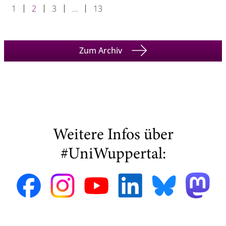
1
2
3
…
13
Zum Archiv
Weitere Infos über
#UniWuppertal: