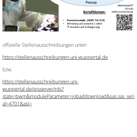
offizielle Stellenausschreibungen unter:
https://stellenausschreibungen.uni-wuppertal.de
bzw.
https://stellenausschreibungen.uni-
wuppertal.de/qisserver/rds?
state=bwm&moduleParameter=jobaddownload&sas.sas_seri
al=4701&asi=