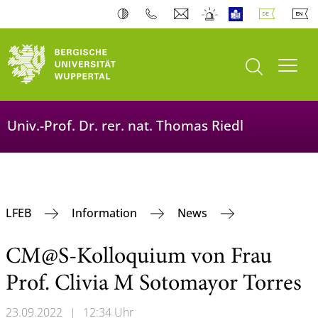
Suche öffnen
Navi
Univ.-Prof. Dr. rer. nat. Thomas Riedl
LFEB
Information
News
CM@S-Kolloquium von Frau
Prof. Clivia M Sotomayor Torres
23.09.2022
|
12:34 Uhr